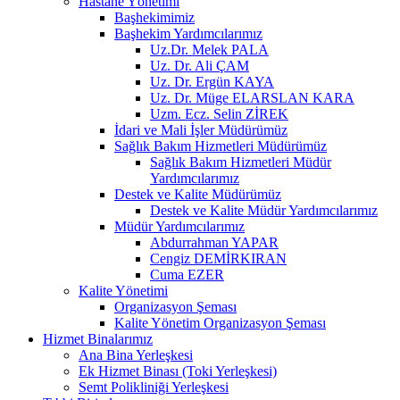
Hastane Yönetimi
Başhekimimiz
Başhekim Yardımcılarımız
Uz.Dr. Melek PALA
Uz. Dr. Ali ÇAM
Uz. Dr. Ergün KAYA
Uz. Dr. Müge ELARSLAN KARA
Uzm. Ecz. Selin ZİREK
İdari ve Mali İşler Müdürümüz
Sağlık Bakım Hizmetleri Müdürümüz
Sağlık Bakım Hizmetleri Müdür
Yardımcılarımız
Destek ve Kalite Müdürümüz
Destek ve Kalite Müdür Yardımcılarımız
Müdür Yardımcılarımız
Abdurrahman YAPAR
Cengiz DEMİRKIRAN
Cuma EZER
Kalite Yönetimi
Organizasyon Şeması
Kalite Yönetim Organizasyon Şeması
Hizmet Binalarımız
Ana Bina Yerleşkesi
Ek Hizmet Binası (Toki Yerleşkesi)
Semt Polikliniği Yerleşkesi