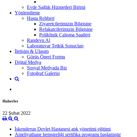
Evde Sağlık Hizmetleri Birimi
Yönlendirme
Hasta Rehberi
Ziyaretçilerimizin Bilgisine
Refakatçilerimizin Bilgisine
Poliklinik Çalışma Saatleri
Randevu Al
Laboratuvar Tetkik Sonuçları
İletişim & Ulaşım
Görüş Öneri Formu
Dijital Medya
Sosyal Medyada Biz
Fotoğraf Galerisi
Haberler
22 Şubat 2022
İskenderun Devlet Hastanesi atık yönetimi eğitimi
Ameliyathane hemşireliği sertifika programı başlamıştır