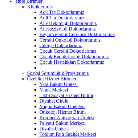
Tıbbi Birimler
Kliniklerimiz
Acil Tıp Doktorlarımız
Adli Tıp Doktorlarımız
Aile Hekimliği Doktorlarımız
Anesteziyoloji Doktorlarımız
Beyin ve Sinir Cerrahisi Doktorlarımız
Cerrahi Onkoloji Doktorlarımız
Cildiye Doktorlarımız
Çocuk Cerrahi Doktorlarımız
Çocuk Endokrinoloji Doktorlarımız
Çocuk Hastalıkları Doktorlarımız
Sosyal Sorumluluk Projelerimiz
Özellikli Hizmet Birimleri
Yara Bakım Ünitesi
Yanık Merkezi
Tıbbi Sosyal Hizmet Birimi
Diyabet Okulu
Yoğun Bakım Üniteleri
Onkoloji Hizmet Birimi
Koroner Anjiyografi Ünitesi
Palyatif Bakım Merkezi
Diyaliz Ünitesi
Toplum Ruh Sağlığı Merkezi