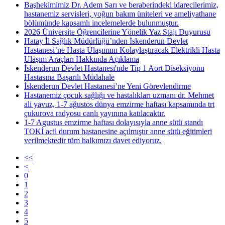
Başhekimimiz Dr. Adem Sarı ve beraberindeki idarecilerimiz,
hastanemiz servisleri, yoğun bakım üniteleri ve ameliyathane
bölümünde kapsamlı incelemelerde bulunmuştur.
2026 Üniversite Öğrencilerine Yönelik Yaz Stajı Duyurusu
Hatay İl Sağlık Müdürlüğü’nden İskenderun Devlet
Hastanesi’ne Hasta Ulaşımını Kolaylaştıracak Elektrikli Hasta
Ulaşım Araçları Hakkında Açıklama
İskenderun Devlet Hastanesi'nde Tip 1 Aort Diseksiyonu
Hastasına Başarılı Müdahale
İskenderun Devlet Hastanesi’ne Yeni Görevlendirme
Hastanemiz çocuk sağlığı ve hastalıkları uzmanı dr. Mehmet
ali yavuz, 1-7 ağustos dünya emzirme haftası kapsamında trt
çukurova radyosu canlı yayınına katılacaktır.
1-7 Agustus emzirme haftası dolayısıyla anne sütü standı
TOKİ acil durum hastanesine açılmıştır anne sütü eğitimleri
verilmektedir tüm halkımızı davet ediyoruz.
<<
<
0
1
2
3
4
5