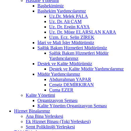
Hastane Yönetimi
Başhekimimiz
Başhekim Yardımcılarımız
Uz.Dr. Melek PALA
Uz. Dr. Ali ÇAM
Uz. Dr. Ergün KAYA
Uz. Dr. Müge ELARSLAN KARA
Uzm. Ecz. Selin ZİREK
İdari ve Mali İşler Müdürümüz
Sağlık Bakım Hizmetleri Müdürümüz
Sağlık Bakım Hizmetleri Müdür
Yardımcılarımız
Destek ve Kalite Müdürümüz
Destek ve Kalite Müdür Yardımcılarımız
Müdür Yardımcılarımız
Abdurrahman YAPAR
Cengiz DEMİRKIRAN
Cuma EZER
Kalite Yönetimi
Organizasyon Şeması
Kalite Yönetim Organizasyon Şeması
Hizmet Binalarımız
Ana Bina Yerleşkesi
Ek Hizmet Binası (Toki Yerleşkesi)
Semt Polikliniği Yerleşkesi