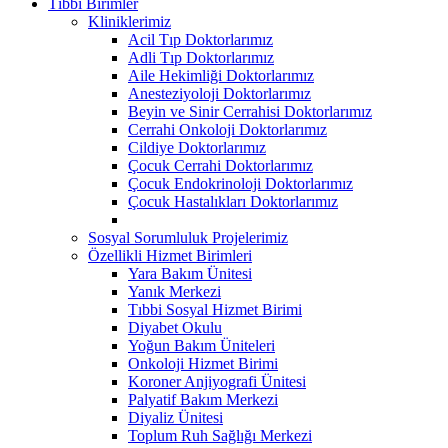
Tıbbi Birimler
Kliniklerimiz
Acil Tıp Doktorlarımız
Adli Tıp Doktorlarımız
Aile Hekimliği Doktorlarımız
Anesteziyoloji Doktorlarımız
Beyin ve Sinir Cerrahisi Doktorlarımız
Cerrahi Onkoloji Doktorlarımız
Cildiye Doktorlarımız
Çocuk Cerrahi Doktorlarımız
Çocuk Endokrinoloji Doktorlarımız
Çocuk Hastalıkları Doktorlarımız
Sosyal Sorumluluk Projelerimiz
Özellikli Hizmet Birimleri
Yara Bakım Ünitesi
Yanık Merkezi
Tıbbi Sosyal Hizmet Birimi
Diyabet Okulu
Yoğun Bakım Üniteleri
Onkoloji Hizmet Birimi
Koroner Anjiyografi Ünitesi
Palyatif Bakım Merkezi
Diyaliz Ünitesi
Toplum Ruh Sağlığı Merkezi