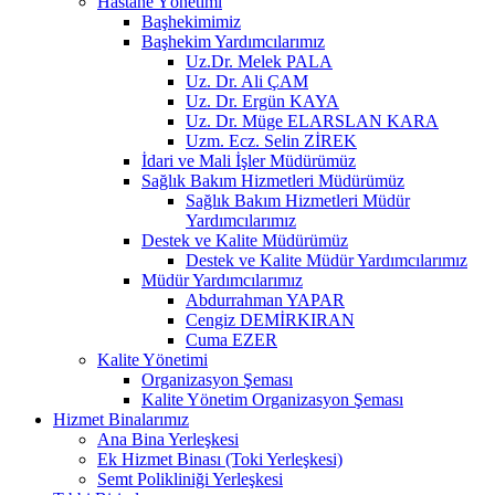
Hastane Yönetimi
Başhekimimiz
Başhekim Yardımcılarımız
Uz.Dr. Melek PALA
Uz. Dr. Ali ÇAM
Uz. Dr. Ergün KAYA
Uz. Dr. Müge ELARSLAN KARA
Uzm. Ecz. Selin ZİREK
İdari ve Mali İşler Müdürümüz
Sağlık Bakım Hizmetleri Müdürümüz
Sağlık Bakım Hizmetleri Müdür
Yardımcılarımız
Destek ve Kalite Müdürümüz
Destek ve Kalite Müdür Yardımcılarımız
Müdür Yardımcılarımız
Abdurrahman YAPAR
Cengiz DEMİRKIRAN
Cuma EZER
Kalite Yönetimi
Organizasyon Şeması
Kalite Yönetim Organizasyon Şeması
Hizmet Binalarımız
Ana Bina Yerleşkesi
Ek Hizmet Binası (Toki Yerleşkesi)
Semt Polikliniği Yerleşkesi