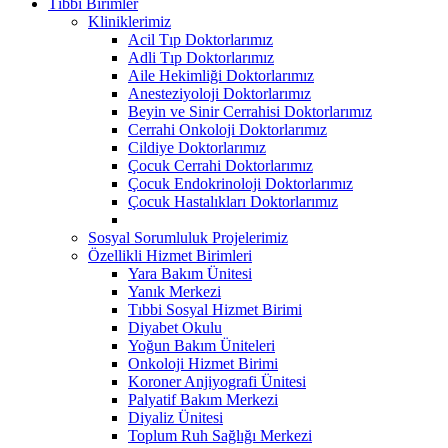
Tıbbi Birimler
Kliniklerimiz
Acil Tıp Doktorlarımız
Adli Tıp Doktorlarımız
Aile Hekimliği Doktorlarımız
Anesteziyoloji Doktorlarımız
Beyin ve Sinir Cerrahisi Doktorlarımız
Cerrahi Onkoloji Doktorlarımız
Cildiye Doktorlarımız
Çocuk Cerrahi Doktorlarımız
Çocuk Endokrinoloji Doktorlarımız
Çocuk Hastalıkları Doktorlarımız
Sosyal Sorumluluk Projelerimiz
Özellikli Hizmet Birimleri
Yara Bakım Ünitesi
Yanık Merkezi
Tıbbi Sosyal Hizmet Birimi
Diyabet Okulu
Yoğun Bakım Üniteleri
Onkoloji Hizmet Birimi
Koroner Anjiyografi Ünitesi
Palyatif Bakım Merkezi
Diyaliz Ünitesi
Toplum Ruh Sağlığı Merkezi