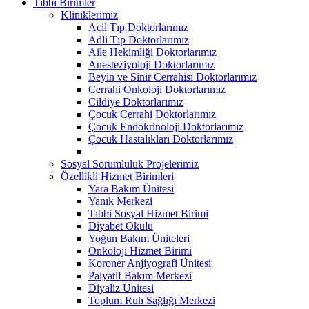
Tıbbi Birimler
Kliniklerimiz
Acil Tıp Doktorlarımız
Adli Tıp Doktorlarımız
Aile Hekimliği Doktorlarımız
Anesteziyoloji Doktorlarımız
Beyin ve Sinir Cerrahisi Doktorlarımız
Cerrahi Onkoloji Doktorlarımız
Cildiye Doktorlarımız
Çocuk Cerrahi Doktorlarımız
Çocuk Endokrinoloji Doktorlarımız
Çocuk Hastalıkları Doktorlarımız
Sosyal Sorumluluk Projelerimiz
Özellikli Hizmet Birimleri
Yara Bakım Ünitesi
Yanık Merkezi
Tıbbi Sosyal Hizmet Birimi
Diyabet Okulu
Yoğun Bakım Üniteleri
Onkoloji Hizmet Birimi
Koroner Anjiyografi Ünitesi
Palyatif Bakım Merkezi
Diyaliz Ünitesi
Toplum Ruh Sağlığı Merkezi