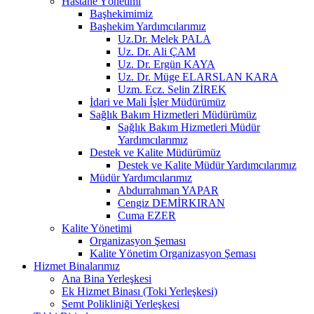
Hastane Yönetimi
Başhekimimiz
Başhekim Yardımcılarımız
Uz.Dr. Melek PALA
Uz. Dr. Ali ÇAM
Uz. Dr. Ergün KAYA
Uz. Dr. Müge ELARSLAN KARA
Uzm. Ecz. Selin ZİREK
İdari ve Mali İşler Müdürümüz
Sağlık Bakım Hizmetleri Müdürümüz
Sağlık Bakım Hizmetleri Müdür
Yardımcılarımız
Destek ve Kalite Müdürümüz
Destek ve Kalite Müdür Yardımcılarımız
Müdür Yardımcılarımız
Abdurrahman YAPAR
Cengiz DEMİRKIRAN
Cuma EZER
Kalite Yönetimi
Organizasyon Şeması
Kalite Yönetim Organizasyon Şeması
Hizmet Binalarımız
Ana Bina Yerleşkesi
Ek Hizmet Binası (Toki Yerleşkesi)
Semt Polikliniği Yerleşkesi