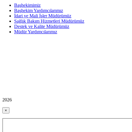
Başhekimimiz
Başhekim Yardımcılarımız
İdari ve Mali İşler Müdürümüz
Sağlık Bakım Hizmetleri Müdürümüz
Destek ve Kalite Müdürümüz
Müdür Yardımcılarımız
2026
×