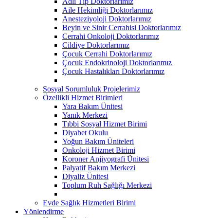
Adli Tıp Doktorlarımız
Aile Hekimliği Doktorlarımız
Anesteziyoloji Doktorlarımız
Beyin ve Sinir Cerrahisi Doktorlarımız
Cerrahi Onkoloji Doktorlarımız
Cildiye Doktorlarımız
Çocuk Cerrahi Doktorlarımız
Çocuk Endokrinoloji Doktorlarımız
Çocuk Hastalıkları Doktorlarımız
Sosyal Sorumluluk Projelerimiz
Özellikli Hizmet Birimleri
Yara Bakım Ünitesi
Yanık Merkezi
Tıbbi Sosyal Hizmet Birimi
Diyabet Okulu
Yoğun Bakım Üniteleri
Onkoloji Hizmet Birimi
Koroner Anjiyografi Ünitesi
Palyatif Bakım Merkezi
Diyaliz Ünitesi
Toplum Ruh Sağlığı Merkezi
Evde Sağlık Hizmetleri Birimi
Yönlendirme