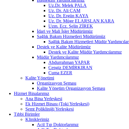
Başhekim Yardımcılarımız
Uz.Dr. Melek PALA
Uz. Dr. Ali ÇAM
Uz. Dr. Ergün KAYA
Uz. Dr. Müge ELARSLAN KARA
Uzm. Ecz. Selin ZİREK
İdari ve Mali İşler Müdürümüz
Sağlık Bakım Hizmetleri Müdürümüz
Sağlık Bakım Hizmetleri Müdür Yardımcılar
Destek ve Kalite Müdürümüz
Destek ve Kalite Müdür Yardımcılarımız
Müdür Yardımcılarımız
Abdurrahman YAPAR
Cengiz DEMİRKIRAN
Cuma EZER
Kalite Yönetimi
Organizasyon Şeması
Kalite Yönetim Organizasyon Şeması
Hizmet Binalarımız
Ana Bina Yerleşkesi
Ek Hizmet Binası (Toki Yerleşkesi)
Semt Polikliniği Yerleşkesi
Tıbbi Birimler
Kliniklerimiz
Acil Tıp Doktorlarımız