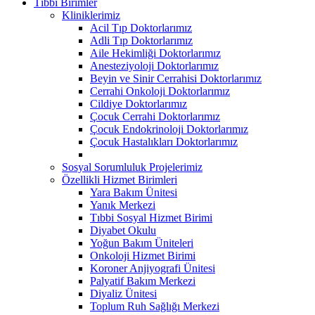
Tıbbi Birimler
Kliniklerimiz
Acil Tıp Doktorlarımız
Adli Tıp Doktorlarımız
Aile Hekimliği Doktorlarımız
Anesteziyoloji Doktorlarımız
Beyin ve Sinir Cerrahisi Doktorlarımız
Cerrahi Onkoloji Doktorlarımız
Cildiye Doktorlarımız
Çocuk Cerrahi Doktorlarımız
Çocuk Endokrinoloji Doktorlarımız
Çocuk Hastalıkları Doktorlarımız
Sosyal Sorumluluk Projelerimiz
Özellikli Hizmet Birimleri
Yara Bakım Ünitesi
Yanık Merkezi
Tıbbi Sosyal Hizmet Birimi
Diyabet Okulu
Yoğun Bakım Üniteleri
Onkoloji Hizmet Birimi
Koroner Anjiyografi Ünitesi
Palyatif Bakım Merkezi
Diyaliz Ünitesi
Toplum Ruh Sağlığı Merkezi