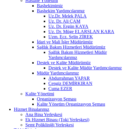
Hastane Yönetimi
Başhekimimiz
Başhekim Yardımcılarımız
Uz.Dr. Melek PALA
Uz. Dr. Ali ÇAM
Uz. Dr. Ergün KAYA
Uz. Dr. Müge ELARSLAN KARA
Uzm. Ecz. Selin ZİREK
İdari ve Mali İşler Müdürümüz
Sağlık Bakım Hizmetleri Müdürümüz
Sağlık Bakım Hizmetleri Müdür
Yardımcılarımız
Destek ve Kalite Müdürümüz
Destek ve Kalite Müdür Yardımcılarımız
Müdür Yardımcılarımız
Abdurrahman YAPAR
Cengiz DEMİRKIRAN
Cuma EZER
Kalite Yönetimi
Organizasyon Şeması
Kalite Yönetim Organizasyon Şeması
Hizmet Binalarımız
Ana Bina Yerleşkesi
Ek Hizmet Binası (Toki Yerleşkesi)
Semt Polikliniği Yerleşkesi