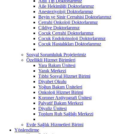
Adli Tıp Doktorlarımız
Aile Hekimliği Doktorlarımız
Anesteziyoloji Doktorlarımız
Beyin ve Sinir Cerrahisi Doktorlarımız
Cerrahi Onkoloji Doktorlarımız
Cildiye Doktorlarımız
Çocuk Cerrahi Doktorlarımız
Çocuk Endokrinoloji Doktorlarımız
Çocuk Hastalıkları Doktorlarımız
Sosyal Sorumluluk Projelerimiz
Özellikli Hizmet Birimleri
Yara Bakım Ünitesi
Yanık Merkezi
Tıbbi Sosyal Hizmet Birimi
Diyabet Okulu
Yoğun Bakım Üniteleri
Onkoloji Hizmet Birimi
Koroner Anjiyografi Ünitesi
Palyatif Bakım Merkezi
Diyaliz Ünitesi
Toplum Ruh Sağlığı Merkezi
Evde Sağlık Hizmetleri Birimi
Yönlendirme