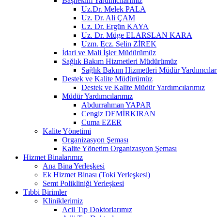
Başhekim Yardımcılarımız
Uz.Dr. Melek PALA
Uz. Dr. Ali ÇAM
Uz. Dr. Ergün KAYA
Uz. Dr. Müge ELARSLAN KARA
Uzm. Ecz. Selin ZİREK
İdari ve Mali İşler Müdürümüz
Sağlık Bakım Hizmetleri Müdürümüz
Sağlık Bakım Hizmetleri Müdür Yardımcılar
Destek ve Kalite Müdürümüz
Destek ve Kalite Müdür Yardımcılarımız
Müdür Yardımcılarımız
Abdurrahman YAPAR
Cengiz DEMİRKIRAN
Cuma EZER
Kalite Yönetimi
Organizasyon Şeması
Kalite Yönetim Organizasyon Şeması
Hizmet Binalarımız
Ana Bina Yerleşkesi
Ek Hizmet Binası (Toki Yerleşkesi)
Semt Polikliniği Yerleşkesi
Tıbbi Birimler
Kliniklerimiz
Acil Tıp Doktorlarımız