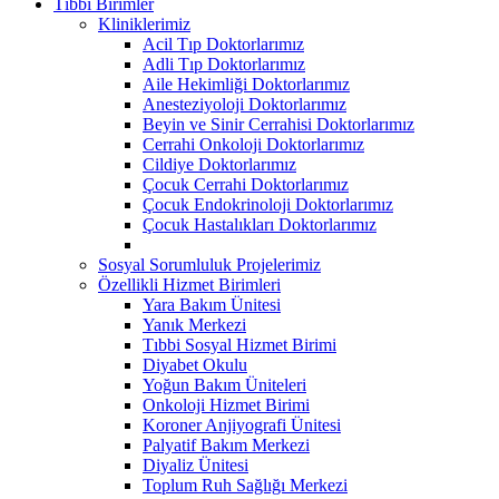
Tıbbi Birimler
Kliniklerimiz
Acil Tıp Doktorlarımız
Adli Tıp Doktorlarımız
Aile Hekimliği Doktorlarımız
Anesteziyoloji Doktorlarımız
Beyin ve Sinir Cerrahisi Doktorlarımız
Cerrahi Onkoloji Doktorlarımız
Cildiye Doktorlarımız
Çocuk Cerrahi Doktorlarımız
Çocuk Endokrinoloji Doktorlarımız
Çocuk Hastalıkları Doktorlarımız
Sosyal Sorumluluk Projelerimiz
Özellikli Hizmet Birimleri
Yara Bakım Ünitesi
Yanık Merkezi
Tıbbi Sosyal Hizmet Birimi
Diyabet Okulu
Yoğun Bakım Üniteleri
Onkoloji Hizmet Birimi
Koroner Anjiyografi Ünitesi
Palyatif Bakım Merkezi
Diyaliz Ünitesi
Toplum Ruh Sağlığı Merkezi