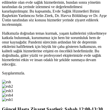
edilmekte olan evde sağlık hizmetlerinin, bundan sonra yönetim
tarafından da yerinde izlenmesi ve değerlendirilmesi
kararlaştırılmıştır. Bu kapsamda, Evde Sağlık Hizmetleri Birimi
Başhekim Yardımcısı Selin Zirek, Dr. Havva Bölükbaşı ve Dr. Ayşe
Üstün tarafından söz konusu hizmetler yerinde ziyaret edilerek
incelenmiştir.
Halkımızla doğrudan temas kurmak, yaşam kalitelerini yükseltmeye
katkıda bulunmak, kurumumuz için hem bir sorumluluk hem de
onur kaynağıdır. Pandemi sürecinin ardından bir de depremin
etkilerini hafifletmek için büyük bir çaba gösteren halkımızın, en
kaliteli sağlık hizmetlerine erişimi en öncelikli hedefimizdir. Bu
doğrultuda, güler yüzlü ve profesyonel ekiplerimizle evde sağlık
hizmetlerini etkin ve insan odaklı bir şekilde sunmaya devam
edeceğiz.
Saygılarımızla.
Güncel Hasta Ziyaret Saatleri: Sabah 12:00-13:30