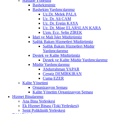
Hastane Yönetimi
Başhekimimiz
Başhekim Yardımcılarımız
Uz.Dr. Melek PALA
Uz. Dr. Ali ÇAM
Uz. Dr. Ergün KAYA
Uz. Dr. Müge ELARSLAN KARA
Uzm. Ecz. Selin ZİREK
İdari ve Mali İşler Müdürümüz
Sağlık Bakım Hizmetleri Müdürümüz
Sağlık Bakım Hizmetleri Müdür
Yardımcılarımız
Destek ve Kalite Müdürümüz
Destek ve Kalite Müdür Yardımcılarımız
Müdür Yardımcılarımız
Abdurrahman YAPAR
Cengiz DEMİRKIRAN
Cuma EZER
Kalite Yönetimi
Organizasyon Şeması
Kalite Yönetim Organizasyon Şeması
Hizmet Binalarımız
Ana Bina Yerleşkesi
Ek Hizmet Binası (Toki Yerleşkesi)
Semt Polikliniği Yerleşkesi