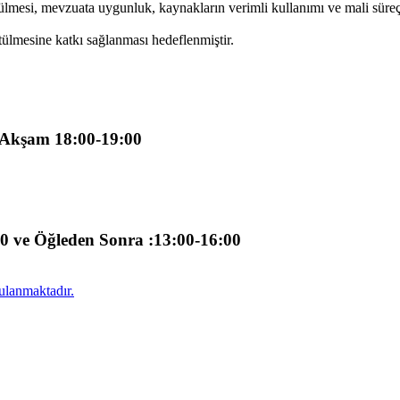
tülmesi, mevzuata uygunluk, kaynakların verimli kullanımı ve mali süreçle
ütülmesine katkı sağlanması hedeflenmiştir.
e Akşam 18:00-19:00
00 ve Öğleden Sonra :13:00-16:00
ulanmaktadır.