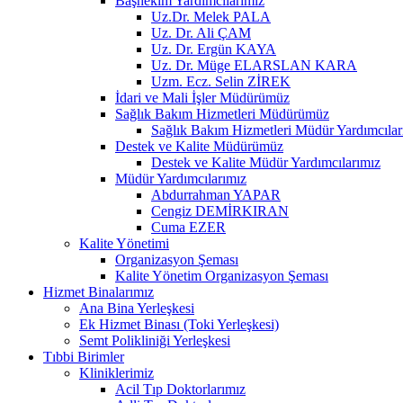
Başhekim Yardımcılarımız
Uz.Dr. Melek PALA
Uz. Dr. Ali ÇAM
Uz. Dr. Ergün KAYA
Uz. Dr. Müge ELARSLAN KARA
Uzm. Ecz. Selin ZİREK
İdari ve Mali İşler Müdürümüz
Sağlık Bakım Hizmetleri Müdürümüz
Sağlık Bakım Hizmetleri Müdür Yardımcılar
Destek ve Kalite Müdürümüz
Destek ve Kalite Müdür Yardımcılarımız
Müdür Yardımcılarımız
Abdurrahman YAPAR
Cengiz DEMİRKIRAN
Cuma EZER
Kalite Yönetimi
Organizasyon Şeması
Kalite Yönetim Organizasyon Şeması
Hizmet Binalarımız
Ana Bina Yerleşkesi
Ek Hizmet Binası (Toki Yerleşkesi)
Semt Polikliniği Yerleşkesi
Tıbbi Birimler
Kliniklerimiz
Acil Tıp Doktorlarımız