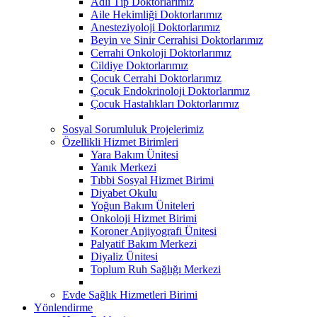
Adli Tıp Doktorlarımız
Aile Hekimliği Doktorlarımız
Anesteziyoloji Doktorlarımız
Beyin ve Sinir Cerrahisi Doktorlarımız
Cerrahi Onkoloji Doktorlarımız
Cildiye Doktorlarımız
Çocuk Cerrahi Doktorlarımız
Çocuk Endokrinoloji Doktorlarımız
Çocuk Hastalıkları Doktorlarımız
Sosyal Sorumluluk Projelerimiz
Özellikli Hizmet Birimleri
Yara Bakım Ünitesi
Yanık Merkezi
Tıbbi Sosyal Hizmet Birimi
Diyabet Okulu
Yoğun Bakım Üniteleri
Onkoloji Hizmet Birimi
Koroner Anjiyografi Ünitesi
Palyatif Bakım Merkezi
Diyaliz Ünitesi
Toplum Ruh Sağlığı Merkezi
Evde Sağlık Hizmetleri Birimi
Yönlendirme