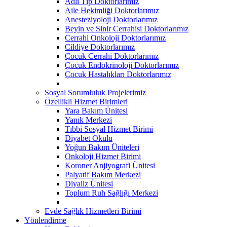
Adli Tıp Doktorlarımız
Aile Hekimliği Doktorlarımız
Anesteziyoloji Doktorlarımız
Beyin ve Sinir Cerrahisi Doktorlarımız
Cerrahi Onkoloji Doktorlarımız
Cildiye Doktorlarımız
Çocuk Cerrahi Doktorlarımız
Çocuk Endokrinoloji Doktorlarımız
Çocuk Hastalıkları Doktorlarımız
Sosyal Sorumluluk Projelerimiz
Özellikli Hizmet Birimleri
Yara Bakım Ünitesi
Yanık Merkezi
Tıbbi Sosyal Hizmet Birimi
Diyabet Okulu
Yoğun Bakım Üniteleri
Onkoloji Hizmet Birimi
Koroner Anjiyografi Ünitesi
Palyatif Bakım Merkezi
Diyaliz Ünitesi
Toplum Ruh Sağlığı Merkezi
Evde Sağlık Hizmetleri Birimi
Yönlendirme