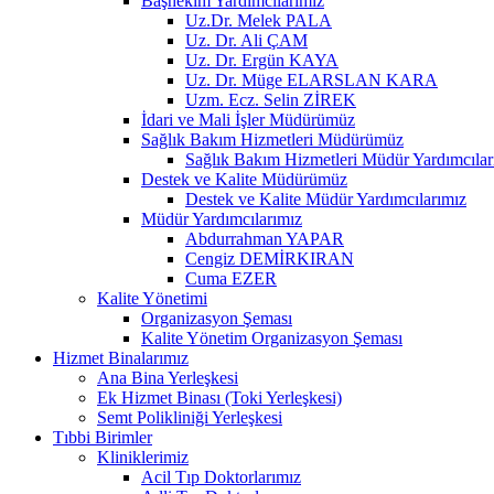
Başhekim Yardımcılarımız
Uz.Dr. Melek PALA
Uz. Dr. Ali ÇAM
Uz. Dr. Ergün KAYA
Uz. Dr. Müge ELARSLAN KARA
Uzm. Ecz. Selin ZİREK
İdari ve Mali İşler Müdürümüz
Sağlık Bakım Hizmetleri Müdürümüz
Sağlık Bakım Hizmetleri Müdür Yardımcılar
Destek ve Kalite Müdürümüz
Destek ve Kalite Müdür Yardımcılarımız
Müdür Yardımcılarımız
Abdurrahman YAPAR
Cengiz DEMİRKIRAN
Cuma EZER
Kalite Yönetimi
Organizasyon Şeması
Kalite Yönetim Organizasyon Şeması
Hizmet Binalarımız
Ana Bina Yerleşkesi
Ek Hizmet Binası (Toki Yerleşkesi)
Semt Polikliniği Yerleşkesi
Tıbbi Birimler
Kliniklerimiz
Acil Tıp Doktorlarımız