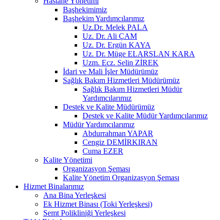
Hastane Yönetimi
Başhekimimiz
Başhekim Yardımcılarımız
Uz.Dr. Melek PALA
Uz. Dr. Ali ÇAM
Uz. Dr. Ergün KAYA
Uz. Dr. Müge ELARSLAN KARA
Uzm. Ecz. Selin ZİREK
İdari ve Mali İşler Müdürümüz
Sağlık Bakım Hizmetleri Müdürümüz
Sağlık Bakım Hizmetleri Müdür
Yardımcılarımız
Destek ve Kalite Müdürümüz
Destek ve Kalite Müdür Yardımcılarımız
Müdür Yardımcılarımız
Abdurrahman YAPAR
Cengiz DEMİRKIRAN
Cuma EZER
Kalite Yönetimi
Organizasyon Şeması
Kalite Yönetim Organizasyon Şeması
Hizmet Binalarımız
Ana Bina Yerleşkesi
Ek Hizmet Binası (Toki Yerleşkesi)
Semt Polikliniği Yerleşkesi