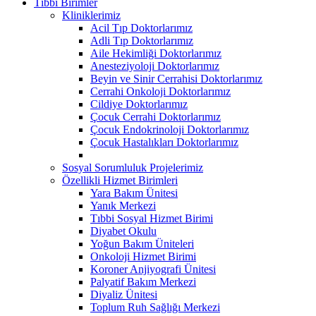
Tıbbi Birimler
Kliniklerimiz
Acil Tıp Doktorlarımız
Adli Tıp Doktorlarımız
Aile Hekimliği Doktorlarımız
Anesteziyoloji Doktorlarımız
Beyin ve Sinir Cerrahisi Doktorlarımız
Cerrahi Onkoloji Doktorlarımız
Cildiye Doktorlarımız
Çocuk Cerrahi Doktorlarımız
Çocuk Endokrinoloji Doktorlarımız
Çocuk Hastalıkları Doktorlarımız
Sosyal Sorumluluk Projelerimiz
Özellikli Hizmet Birimleri
Yara Bakım Ünitesi
Yanık Merkezi
Tıbbi Sosyal Hizmet Birimi
Diyabet Okulu
Yoğun Bakım Üniteleri
Onkoloji Hizmet Birimi
Koroner Anjiyografi Ünitesi
Palyatif Bakım Merkezi
Diyaliz Ünitesi
Toplum Ruh Sağlığı Merkezi