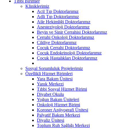
Tıbbi Birimler
Kliniklerimiz
Acil Tıp Doktorlarımız
Adli Tıp Doktorlarımız
Aile Hekimliği Doktorlarımız
Anesteziyoloji Doktorlarımız
Beyin ve Sinir Cerrahisi Doktorlarımız
Cerrahi Onkoloji Doktorlarımız
Cildiye Doktorlarımız
Çocuk Cerrahi Doktorlarımız
Çocuk Endokrinoloji Doktorlarımız
Çocuk Hastalıkları Doktorlarımız
Sosyal Sorumluluk Projelerimiz
Özellikli Hizmet Birimleri
Yara Bakım Ünitesi
Yanık Merkezi
Tıbbi Sosyal Hizmet Birimi
Diyabet Okulu
Yoğun Bakım Üniteleri
Onkoloji Hizmet Birimi
Koroner Anjiyografi Ünitesi
Palyatif Bakım Merkezi
Diyaliz Ünitesi
Toplum Ruh Sağlığı Merkezi