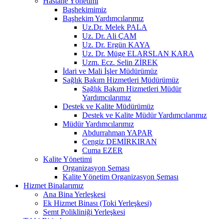
Hastane Yönetimi
Başhekimimiz
Başhekim Yardımcılarımız
Uz.Dr. Melek PALA
Uz. Dr. Ali ÇAM
Uz. Dr. Ergün KAYA
Uz. Dr. Müge ELARSLAN KARA
Uzm. Ecz. Selin ZİREK
İdari ve Mali İşler Müdürümüz
Sağlık Bakım Hizmetleri Müdürümüz
Sağlık Bakım Hizmetleri Müdür
Yardımcılarımız
Destek ve Kalite Müdürümüz
Destek ve Kalite Müdür Yardımcılarımız
Müdür Yardımcılarımız
Abdurrahman YAPAR
Cengiz DEMİRKIRAN
Cuma EZER
Kalite Yönetimi
Organizasyon Şeması
Kalite Yönetim Organizasyon Şeması
Hizmet Binalarımız
Ana Bina Yerleşkesi
Ek Hizmet Binası (Toki Yerleşkesi)
Semt Polikliniği Yerleşkesi