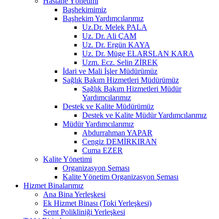
Hastane Yönetimi
Başhekimimiz
Başhekim Yardımcılarımız
Uz.Dr. Melek PALA
Uz. Dr. Ali ÇAM
Uz. Dr. Ergün KAYA
Uz. Dr. Müge ELARSLAN KARA
Uzm. Ecz. Selin ZİREK
İdari ve Mali İşler Müdürümüz
Sağlık Bakım Hizmetleri Müdürümüz
Sağlık Bakım Hizmetleri Müdür
Yardımcılarımız
Destek ve Kalite Müdürümüz
Destek ve Kalite Müdür Yardımcılarımız
Müdür Yardımcılarımız
Abdurrahman YAPAR
Cengiz DEMİRKIRAN
Cuma EZER
Kalite Yönetimi
Organizasyon Şeması
Kalite Yönetim Organizasyon Şeması
Hizmet Binalarımız
Ana Bina Yerleşkesi
Ek Hizmet Binası (Toki Yerleşkesi)
Semt Polikliniği Yerleşkesi