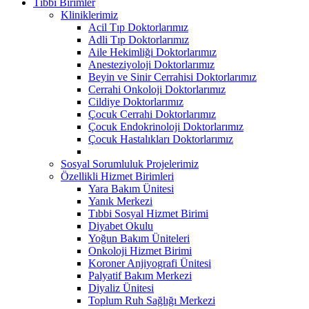
Tıbbi Birimler
Kliniklerimiz
Acil Tıp Doktorlarımız
Adli Tıp Doktorlarımız
Aile Hekimliği Doktorlarımız
Anesteziyoloji Doktorlarımız
Beyin ve Sinir Cerrahisi Doktorlarımız
Cerrahi Onkoloji Doktorlarımız
Cildiye Doktorlarımız
Çocuk Cerrahi Doktorlarımız
Çocuk Endokrinoloji Doktorlarımız
Çocuk Hastalıkları Doktorlarımız
Sosyal Sorumluluk Projelerimiz
Özellikli Hizmet Birimleri
Yara Bakım Ünitesi
Yanık Merkezi
Tıbbi Sosyal Hizmet Birimi
Diyabet Okulu
Yoğun Bakım Üniteleri
Onkoloji Hizmet Birimi
Koroner Anjiyografi Ünitesi
Palyatif Bakım Merkezi
Diyaliz Ünitesi
Toplum Ruh Sağlığı Merkezi