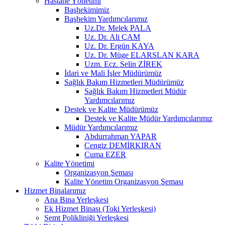
Hastane Yönetimi
Başhekimimiz
Başhekim Yardımcılarımız
Uz.Dr. Melek PALA
Uz. Dr. Ali ÇAM
Uz. Dr. Ergün KAYA
Uz. Dr. Müge ELARSLAN KARA
Uzm. Ecz. Selin ZİREK
İdari ve Mali İşler Müdürümüz
Sağlık Bakım Hizmetleri Müdürümüz
Sağlık Bakım Hizmetleri Müdür
Yardımcılarımız
Destek ve Kalite Müdürümüz
Destek ve Kalite Müdür Yardımcılarımız
Müdür Yardımcılarımız
Abdurrahman YAPAR
Cengiz DEMİRKIRAN
Cuma EZER
Kalite Yönetimi
Organizasyon Şeması
Kalite Yönetim Organizasyon Şeması
Hizmet Binalarımız
Ana Bina Yerleşkesi
Ek Hizmet Binası (Toki Yerleşkesi)
Semt Polikliniği Yerleşkesi