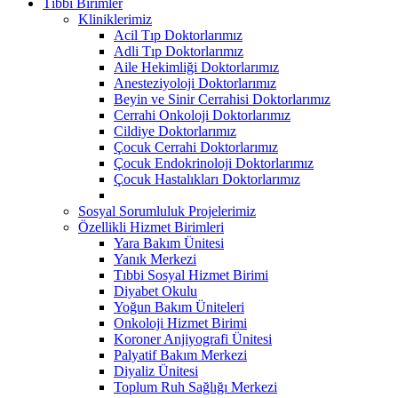
Tıbbi Birimler
Kliniklerimiz
Acil Tıp Doktorlarımız
Adli Tıp Doktorlarımız
Aile Hekimliği Doktorlarımız
Anesteziyoloji Doktorlarımız
Beyin ve Sinir Cerrahisi Doktorlarımız
Cerrahi Onkoloji Doktorlarımız
Cildiye Doktorlarımız
Çocuk Cerrahi Doktorlarımız
Çocuk Endokrinoloji Doktorlarımız
Çocuk Hastalıkları Doktorlarımız
Sosyal Sorumluluk Projelerimiz
Özellikli Hizmet Birimleri
Yara Bakım Ünitesi
Yanık Merkezi
Tıbbi Sosyal Hizmet Birimi
Diyabet Okulu
Yoğun Bakım Üniteleri
Onkoloji Hizmet Birimi
Koroner Anjiyografi Ünitesi
Palyatif Bakım Merkezi
Diyaliz Ünitesi
Toplum Ruh Sağlığı Merkezi