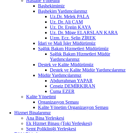
Hastane Yönetimi
Başhekimimiz
Başhekim Yardımcılarımız
Uz.Dr. Melek PALA
Uz. Dr. Ali ÇAM
Uz. Dr. Ergün KAYA
Uz. Dr. Müge ELARSLAN KARA
Uzm. Ecz. Selin ZİREK
İdari ve Mali İşler Müdürümüz
Sağlık Bakım Hizmetleri Müdürümüz
Sağlık Bakım Hizmetleri Müdür
Yardımcılarımız
Destek ve Kalite Müdürümüz
Destek ve Kalite Müdür Yardımcılarımız
Müdür Yardımcılarımız
Abdurrahman YAPAR
Cengiz DEMİRKIRAN
Cuma EZER
Kalite Yönetimi
Organizasyon Şeması
Kalite Yönetim Organizasyon Şeması
Hizmet Binalarımız
Ana Bina Yerleşkesi
Ek Hizmet Binası (Toki Yerleşkesi)
Semt Polikliniği Yerleşkesi