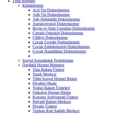
Tıbbi Birimler
Kliniklerimiz
Acil Tıp Doktorlarımız
Adli Tıp Doktorlarımız
Aile Hekimliği Doktorlarımız
Anesteziyoloji Doktorlarımız
Beyin ve Sinir Cerrahisi Doktorlarımız
Cerrahi Onkoloji Doktorlarımız
Cildiye Doktorlarımız
Çocuk Cerrahi Doktorlarımız
Çocuk Endokrinoloji Doktorlarımız
Çocuk Hastalıkları Doktorlarımız
Sosyal Sorumluluk Projelerimiz
Özellikli Hizmet Birimleri
Yara Bakım Ünitesi
Yanık Merkezi
Tıbbi Sosyal Hizmet Birimi
Diyabet Okulu
Yoğun Bakım Üniteleri
Onkoloji Hizmet Birimi
Koroner Anjiyografi Ünitesi
Palyatif Bakım Merkezi
Diyaliz Ünitesi
Toplum Ruh Sağlığı Merkezi