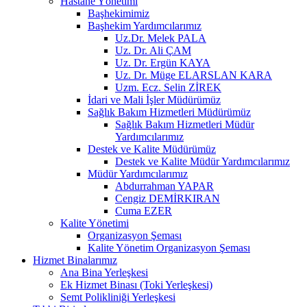
Hastane Yönetimi
Başhekimimiz
Başhekim Yardımcılarımız
Uz.Dr. Melek PALA
Uz. Dr. Ali ÇAM
Uz. Dr. Ergün KAYA
Uz. Dr. Müge ELARSLAN KARA
Uzm. Ecz. Selin ZİREK
İdari ve Mali İşler Müdürümüz
Sağlık Bakım Hizmetleri Müdürümüz
Sağlık Bakım Hizmetleri Müdür
Yardımcılarımız
Destek ve Kalite Müdürümüz
Destek ve Kalite Müdür Yardımcılarımız
Müdür Yardımcılarımız
Abdurrahman YAPAR
Cengiz DEMİRKIRAN
Cuma EZER
Kalite Yönetimi
Organizasyon Şeması
Kalite Yönetim Organizasyon Şeması
Hizmet Binalarımız
Ana Bina Yerleşkesi
Ek Hizmet Binası (Toki Yerleşkesi)
Semt Polikliniği Yerleşkesi