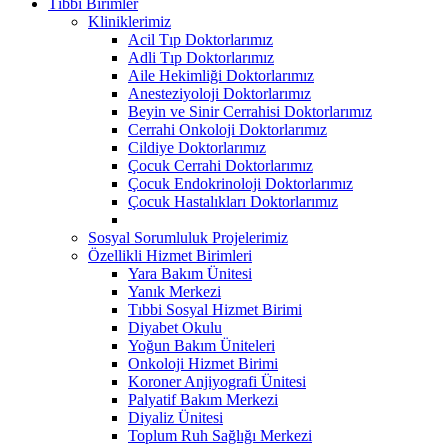
Tıbbi Birimler
Kliniklerimiz
Acil Tıp Doktorlarımız
Adli Tıp Doktorlarımız
Aile Hekimliği Doktorlarımız
Anesteziyoloji Doktorlarımız
Beyin ve Sinir Cerrahisi Doktorlarımız
Cerrahi Onkoloji Doktorlarımız
Cildiye Doktorlarımız
Çocuk Cerrahi Doktorlarımız
Çocuk Endokrinoloji Doktorlarımız
Çocuk Hastalıkları Doktorlarımız
Sosyal Sorumluluk Projelerimiz
Özellikli Hizmet Birimleri
Yara Bakım Ünitesi
Yanık Merkezi
Tıbbi Sosyal Hizmet Birimi
Diyabet Okulu
Yoğun Bakım Üniteleri
Onkoloji Hizmet Birimi
Koroner Anjiyografi Ünitesi
Palyatif Bakım Merkezi
Diyaliz Ünitesi
Toplum Ruh Sağlığı Merkezi