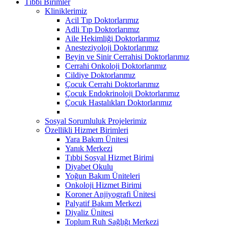
Tıbbi Birimler
Kliniklerimiz
Acil Tıp Doktorlarımız
Adli Tıp Doktorlarımız
Aile Hekimliği Doktorlarımız
Anesteziyoloji Doktorlarımız
Beyin ve Sinir Cerrahisi Doktorlarımız
Cerrahi Onkoloji Doktorlarımız
Cildiye Doktorlarımız
Çocuk Cerrahi Doktorlarımız
Çocuk Endokrinoloji Doktorlarımız
Çocuk Hastalıkları Doktorlarımız
Sosyal Sorumluluk Projelerimiz
Özellikli Hizmet Birimleri
Yara Bakım Ünitesi
Yanık Merkezi
Tıbbi Sosyal Hizmet Birimi
Diyabet Okulu
Yoğun Bakım Üniteleri
Onkoloji Hizmet Birimi
Koroner Anjiyografi Ünitesi
Palyatif Bakım Merkezi
Diyaliz Ünitesi
Toplum Ruh Sağlığı Merkezi