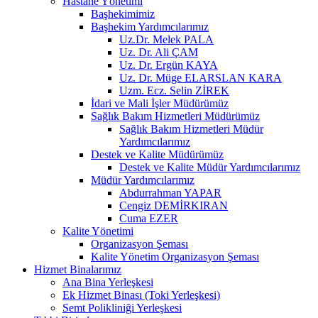
Hastane Yönetimi
Başhekimimiz
Başhekim Yardımcılarımız
Uz.Dr. Melek PALA
Uz. Dr. Ali ÇAM
Uz. Dr. Ergün KAYA
Uz. Dr. Müge ELARSLAN KARA
Uzm. Ecz. Selin ZİREK
İdari ve Mali İşler Müdürümüz
Sağlık Bakım Hizmetleri Müdürümüz
Sağlık Bakım Hizmetleri Müdür
Yardımcılarımız
Destek ve Kalite Müdürümüz
Destek ve Kalite Müdür Yardımcılarımız
Müdür Yardımcılarımız
Abdurrahman YAPAR
Cengiz DEMİRKIRAN
Cuma EZER
Kalite Yönetimi
Organizasyon Şeması
Kalite Yönetim Organizasyon Şeması
Hizmet Binalarımız
Ana Bina Yerleşkesi
Ek Hizmet Binası (Toki Yerleşkesi)
Semt Polikliniği Yerleşkesi