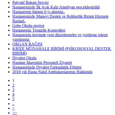
Palyatif Bakım Servisi
Hastanemizde İlk Açık Kalp Ameliyatı gerçekleştirildi
Hastanemiz himms 6 yı almıştır..
Hastanemizde Manevi Destek ve Rehberlik Birimi Hizmete
Başladı.
Gebe Okulu projesi
Hastanemiz Temizlik Kontrolleri
Hastanemiz kreşinde yeni düzenlemeler ve yenileme işlemi
yapılmıştır.
ORGAN BAĞIŞI
KRİZE MÜDAHALE BİRİMİ (PSİKOSOSYAL DESTEK
BİRİMİ)
Diyabet Okulu
Hastane İdaresinin Personeli Ziyareti
Hastanemizde Diyabet Farkındalık Eğitimi
2018 yılı Hasta Nakil Ambulanslarımız Hakkında
1
2
3
4
5
..
>
>>