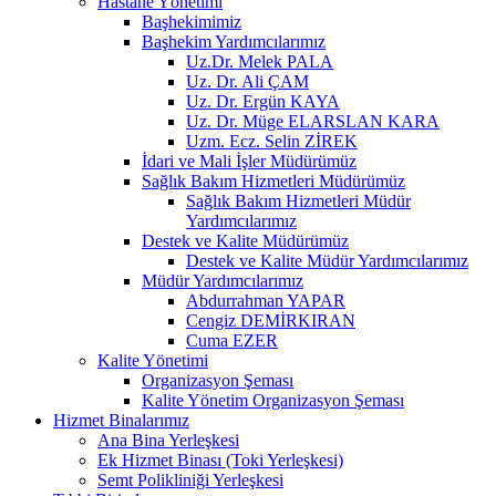
Hastane Yönetimi
Başhekimimiz
Başhekim Yardımcılarımız
Uz.Dr. Melek PALA
Uz. Dr. Ali ÇAM
Uz. Dr. Ergün KAYA
Uz. Dr. Müge ELARSLAN KARA
Uzm. Ecz. Selin ZİREK
İdari ve Mali İşler Müdürümüz
Sağlık Bakım Hizmetleri Müdürümüz
Sağlık Bakım Hizmetleri Müdür
Yardımcılarımız
Destek ve Kalite Müdürümüz
Destek ve Kalite Müdür Yardımcılarımız
Müdür Yardımcılarımız
Abdurrahman YAPAR
Cengiz DEMİRKIRAN
Cuma EZER
Kalite Yönetimi
Organizasyon Şeması
Kalite Yönetim Organizasyon Şeması
Hizmet Binalarımız
Ana Bina Yerleşkesi
Ek Hizmet Binası (Toki Yerleşkesi)
Semt Polikliniği Yerleşkesi