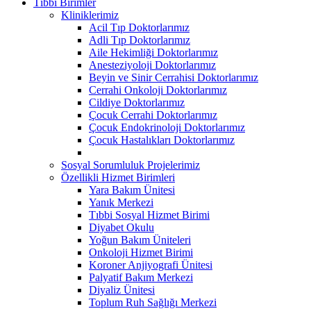
Tıbbi Birimler
Kliniklerimiz
Acil Tıp Doktorlarımız
Adli Tıp Doktorlarımız
Aile Hekimliği Doktorlarımız
Anesteziyoloji Doktorlarımız
Beyin ve Sinir Cerrahisi Doktorlarımız
Cerrahi Onkoloji Doktorlarımız
Cildiye Doktorlarımız
Çocuk Cerrahi Doktorlarımız
Çocuk Endokrinoloji Doktorlarımız
Çocuk Hastalıkları Doktorlarımız
Sosyal Sorumluluk Projelerimiz
Özellikli Hizmet Birimleri
Yara Bakım Ünitesi
Yanık Merkezi
Tıbbi Sosyal Hizmet Birimi
Diyabet Okulu
Yoğun Bakım Üniteleri
Onkoloji Hizmet Birimi
Koroner Anjiyografi Ünitesi
Palyatif Bakım Merkezi
Diyaliz Ünitesi
Toplum Ruh Sağlığı Merkezi